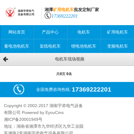
湘潭
矿用电机车
批发定制厂家
17369222201
网站首页
产品中心
电机车
矿用电机车
蓄电池电机车
架线电机车
锂电池电机车
变频电机车
电机车现场视频
共
0
页
0
条
17369222201
全国免费咨询热线:
Copyright © 2002-2017 湖南宇牵电气设备
有限公司
Powered by EyouCms
湘ICP备20001949号
地址：湖南省湘潭市九华经济区九华工业园
富洲路2号湖南宇牵电气设备有限公司