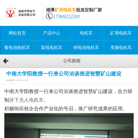
湘潭
矿用电机车
批发定制厂家
17369222201
网站首页
产品中心
电机车
矿用电机车
蓄电池电机车
架线电机车
锂电池电机车
变频电机车
公司新闻
中南大学阳教授一行来公司洽谈推进智慧矿山建设
发表时间：2021-07-08
中南大学阳教授一行来公司洽谈推进智慧矿山建设
，合力研
制
井下无人电机车
。
积极响应校企合作产业化的号召，推广研究成果的应用。