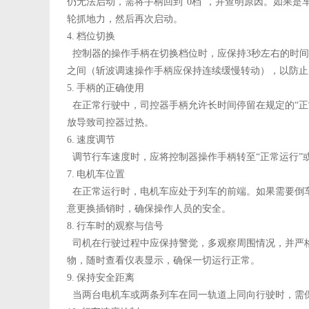
仍无法启动，需将手柄回到
“0
档
”
，并查明原因。如果是
轮抓地力，然后再次启动。
4.
档位切换
控制器的操作手柄在切换档位时，应保持
3
秒左右的时间
之间（斩波调速操作手柄应保持连续缓慢转动），以防止
5.
手柄的正确使用
在正常行驶中，司控器手柄允许长时间停留在规定的
“
正
放导致司控器过热。
6.
速度调节
调节行车速度时，应将控制器操作手柄转至
“
正常运行
”
7.
电机车位置
在正常运行时，电机车应处于列车的前端。如果需要倒
意更换插销时，确保操作人员的安全。
8.
行车时的观察与信号
司机在行驶过程中应保持警觉，多观察周围情况，并严
物，随时查看仪表显示，确保一切运行正常。
9.
保持安全距离
当两台电机车或两条列车在同一轨道上同向行驶时，需