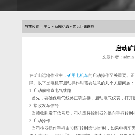
当前位置：
主页
»
新闻动态
»
常见问题解答
启动矿
文章作者：admin
在矿山运输作业中，
矿用
电机车
的启动操作至关重要。正
障。以下是电机车启动操作时需要注意的几个关键问题：
1.
启动前检查电气线路
首先，要确保电气线路正确连接，启动电气仪表，打开
2.
接收发车信号
当接收到发车信号后，司机应将控制器的换向手柄转到
3.
启动操作
当司控器操作手柄由
“0
档
”
转到第
“1
档
”
时，如果电机车