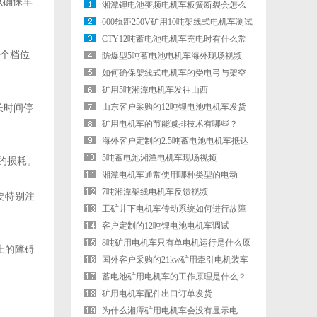
以确保车
湘潭锂电池变频电机车板簧断裂会怎么
样
600轨距250V矿用10吨架线式电机车测试
情况
CTY12吨蓄电池电机车充电时有什么常
个档位
见问题？
防爆型5吨蓄电池电机车海外现场视频
如何确保架线式电机车的受电弓与架空
线有良好的接触？
矿用5吨湘潭电机车发往山西
山东客户采购的12吨锂电池电机车发货
长时间停
矿用电机车的节能减排技术有哪些？
海外客户定制的2.5吨蓄电池电机车抵达
矿山
5吨蓄电池湘潭电机车现场视频
的损耗。
湘潭电机车通常使用哪种类型的电动
机？
7吨湘潭架线电机车反馈视频
要特别注
工矿井下电机车传动系统如何进行故障
诊断？
客户定制的12吨锂电池电机车调试
8吨矿用电机车只有单电机运行是什么原
上的障碍
因？
国外客户采购的21kw矿用牵引电机装车
发货
蓄电池矿用电机车的工作原理是什么？
矿用电机车配件出口订单发货
为什么湘潭矿用电机车会没有显示电