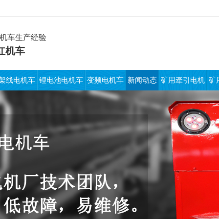
电机车生产经验
红机车
架线电机车
锂电池电机车
变频电机车
新闻动态
矿用牵引电机
矿