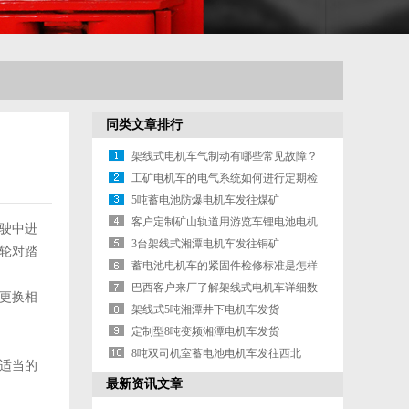
同类文章排行
架线式电机车气制动有哪些常见故障？
工矿电机车的电气系统如何进行定期检
查和维护？
5吨蓄电池防爆电机车发往煤矿
客户定制矿山轨道用游览车锂电池电机
驶中进
车
3台架线式湘潭电机车发往铜矿
轮对踏
蓄电池电机车的紧固件检修标准是怎样
的？
巴西客户来厂了解架线式电机车详细数
更换相
据
架线式5吨湘潭井下电机车发货
定制型8吨变频湘潭电机车发货
8吨双司机室蓄电池电机车发往西北
适当的
最新资讯文章