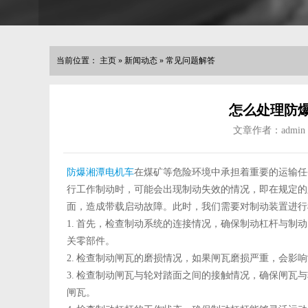
当前位置：
主页
»
新闻动态
»
常见问题解答
怎么处理防
文章作者：admin
防爆湘潭电机车
在煤矿等危险环境中承担着重要的运输任
行工作制动时，可能会出现制动失效的情况，即在规定的
面，造成带载启动故障。此时，我们需要对制动装置进行
1. 首先，检查制动系统的连接情况，确保制动杠杆与
关零部件。
2. 检查制动闸瓦的磨损情况，如果闸瓦磨损严重，会影
3. 检查制动闸瓦与轮对踏面之间的接触情况，确保闸
闸瓦。