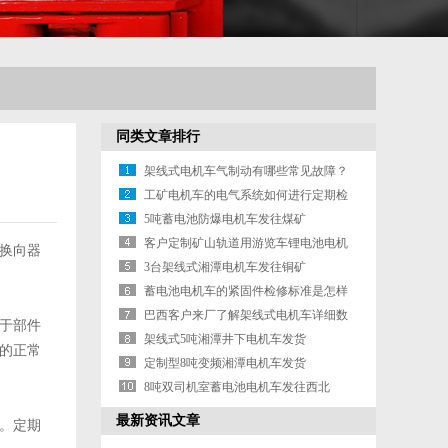
同类文章排行
架线式电机车气制动有哪些常见故障？
工矿电机车的电气系统如何进行定期检
查和维护？
5吨蓄电池防爆电机车发往煤矿
客户定制矿山轨道用游览车锂电池电机
换向器
车
3台架线式湘潭电机车发往铜矿
蓄电池电机车的紧固件检修标准是怎样
的？
巴西客户来厂了解架线式电机车详细数
于部件
据
架线式5吨湘潭井下电机车发货
的正常
定制型8吨变频湘潭电机车发货
8吨双司机室蓄电池电机车发往西北
最新资讯文章
。定期