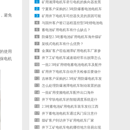
矿用湘潭电机车牵引电机的换向器发黑
是什么原因？
宁夏客户采购的2.5吨防爆蓄电池电机车
，避免
装车发货
矿用井下电机车司控器失灵的原因可能
是什么？
与国外客户签订远程遥控型5吨锂电池电
机车订单
蓄电池矿用电机车有什么缺点？
防爆型2.5吨蓄电池矿用电机车海外煤矿
运行视频
架线式电机车有什么优势？
金属矿客户莅临湘潭矿用电机车厂家参
的使用
观考察
井下工矿电机车减速箱经常出故障怎么
保电机
办？
一批2.5吨矿用锂电蓄电池电机车及配件
发往国外
矿用井下电机车自动开关检修后要做什
么校验？
吉林客户采购的2.5吨矿用防爆电机车发
货
怎么处理防爆湘潭电机车制动装置的故
障？
一批矿用变频电机车配件出口海外
井下窄轨电机车的智能调度系统是什
么？
2.5吨蓄电池矿用电机车装车发往江西
井下蓄电池电机车通过风门应注意什
么？
煤矿客户到访井下矿用电机车厂家
井下工矿电机车电机哪些地方容易出现