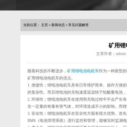
当前位置：
主页
»
新闻动态
»
常见问题解答
矿用锂
文章作者：admin
随着科技的不断进步，
矿用锂电池电机车
作为一种新型的
矿用锂电池电机车的优点。
1. 便捷性：锂电池电机车具有日常维护简单、操作方
的复杂性。而且锂电池的充电速度远远快于铅酸蓄电池，
2. 环保性：锂电池电机车在使用和充电过程中不会产
生一定量的有毒有害气体，对环境造成不小的影响。而锂
3. 安全性：锂电池电机车在安全性方面有很大优势。
BMS（电池管理系统）进行监控和管理，能够实时监测