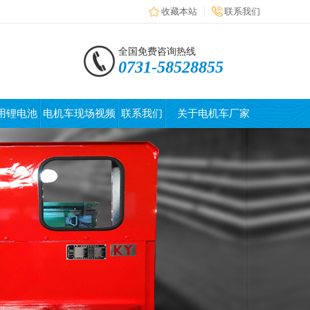
收藏本站
联系我们
全国免费咨询热线
0731-58528855
用锂电池
电机车现场视频
联系我们
关于电机车厂家