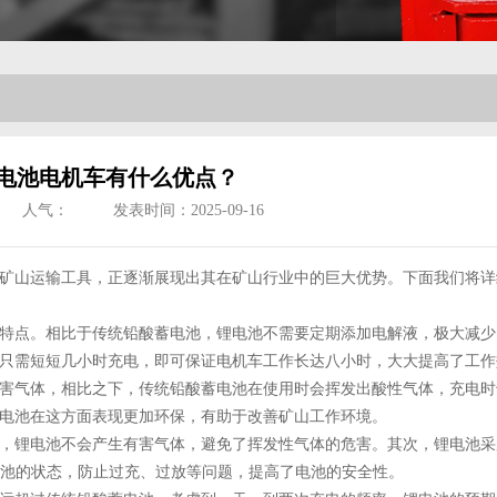
电池电机车有什么优点？
人气：
发表时间：2025-09-16
矿山运输工具，正逐渐展现出其在矿山行业中的巨大优势。下面我们将详
便的特点。相比于传统铅酸蓄电池，锂电池不需要定期添加电解液，极大减少
只需短短几小时充电，即可保证电机车工作长达八小时，大大提高了工作
生有害气体，相比之下，传统铅酸蓄电池在使用时会挥发出酸性气体，充电时
电池在这方面表现更加环保，有助于改善矿山工作环境。
首先，锂电池不会产生有害气体，避免了挥发性气体的危害。其次，锂电池采
电池的状态，防止过充、过放等问题，提高了电池的安全性。