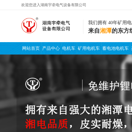
欢迎您进入湖南宇牵电气设备有限公司
我们拥有 40年矿用
来自
湘潭
的东方
网站首页
产品中心
电机车
矿用电机车
蓄电池电机车