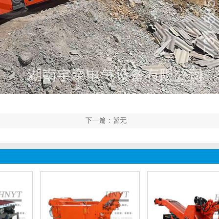
下一篇：暂无